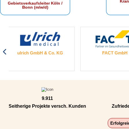
Kra
Gebietsverkaufsleiter Köln /
Bonn (m/w/d)
 & Co. KG
FACT GmbH
9.911
Seitherige Projekte versch. Kunden
Zufried
Erfolgre