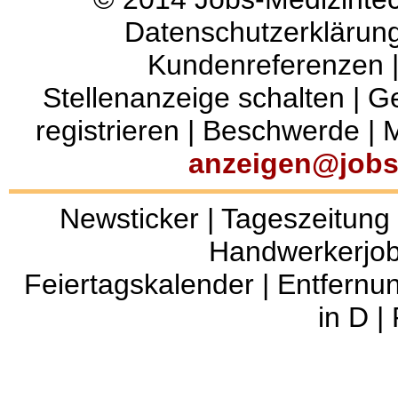
Datenschutzerklärun
Kundenreferenzen
Stellenanzeige schalten
|
Ge
registrieren
|
Beschwerde
|
M
anzeigen@jobs
Newsticker
|
Tageszeitung
Handwerkerjo
Feiertagskalender
|
Entfernu
in D
|