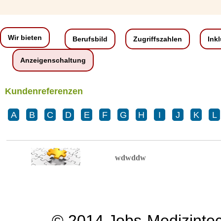
Wir bieten
Berufsbild
Zugriffszahlen
Ink
Anzeigenschaltung
Kundenreferenzen
A
B
C
D
E
F
G
H
I
J
K
L
wdwddw
© 2014
Jobs-Medizinte