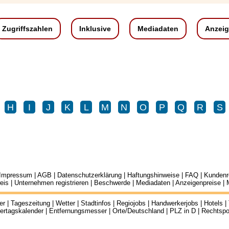
Zugriffszahlen
Inklusive
Mediadaten
Anzeig
H
I
J
K
L
M
N
O
P
Q
R
S
Impressum
|
AGB
|
Datenschutzerklärung
|
Haftungshinweise
|
FAQ
|
Kundenr
eis
|
Unternehmen registrieren
|
Beschwerde
|
Mediadaten
|
Anzeigenpreise
| 
er
|
Tageszeitung
|
Wetter
|
Stadtinfos
|
Regiojobs
|
Handwerkerjobs
|
Hotels
|
ertagskalender
|
Entfernungsmesser
|
Orte/Deutschland
|
PLZ in D
|
Rechtspo