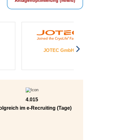
Anlagenoptimierung (m/w/d)
TEC GmbH
Drägerwerk AG & Co. KGaA
4.015
olgreich im e-Recruiting (Tage)