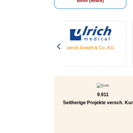
Bonn (m/w/d)
ulrich GmbH & Co. KG
FACT GmbH
9.911
Seitherige Projekte versch. K