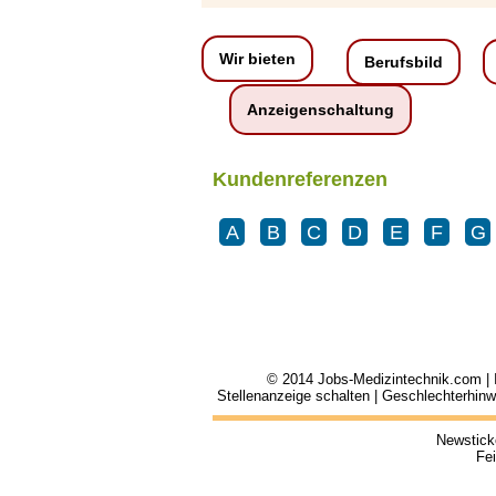
Wir bieten
Berufsbild
Anzeigenschaltung
Kundenreferenzen
A
B
C
D
E
F
G
© 2014
Jobs-Medizintechnik.com
|
Stellenanzeige schalten
|
Geschlechterhinw
Newstick
Fei