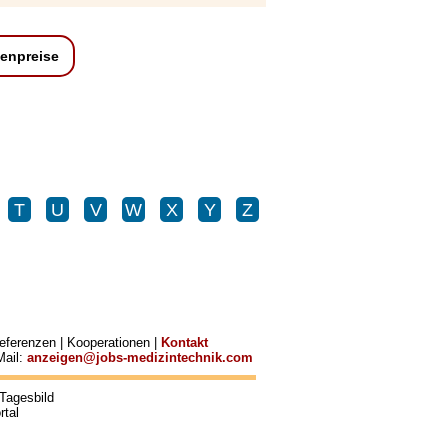
enpreise
T
U
V
W
X
Y
Z
eferenzen
|
Kooperationen
|
Kontakt
Mail:
anzeigen@jobs-medizintechnik.com
Tagesbild
rtal