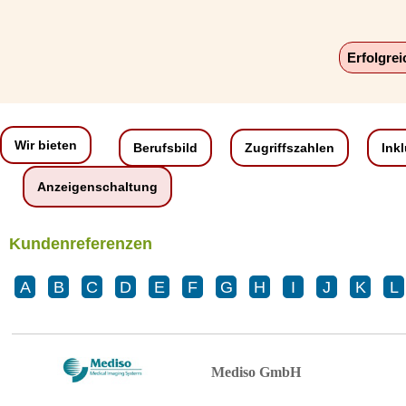
Erfolgre
Wir bieten
Berufsbild
Zugriffszahlen
Ink
Anzeigenschaltung
Kundenreferenzen
A
B
C
D
E
F
G
H
I
J
K
L
Mediso GmbH