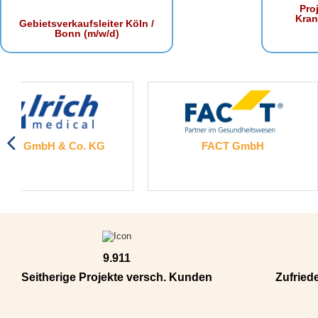
Proj
Kra
Gebietsverkaufsleiter Köln /
Bonn (m/w/d)
FACT GmbH
HIPP medi
9.911
Seitherige Projekte versch. Kunden
Zufried