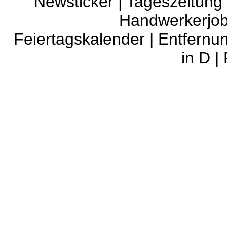
Newsticker
|
Tageszeitung
Handwerkerjo
Feiertagskalender
|
Entfernu
in D
|