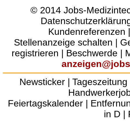
© 2014
Jobs-Medizinte
Datenschutzerklärun
Kundenreferenzen
Stellenanzeige schalten
|
Ge
registrieren
|
Beschwerde
|
M
anzeigen@jobs
Newsticker
|
Tageszeitung
Handwerkerjo
Feiertagskalender
|
Entfernu
in D
|