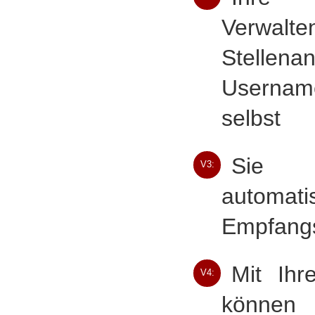
Verwa
Stellena
Usernam
selbst
Sie e
V3:
automa
Empfangs
Mit Ih
V4:
könn