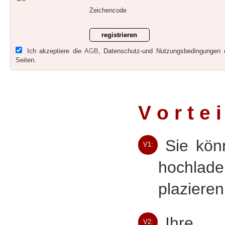
Zeichencode
Ich akzeptiere die
AGB
, Datenschutz-und Nutzungsbedingungen 
Seiten.
V o r t e i
Sie kön
V1:
hochlade
plazieren
Ihre S
V2: