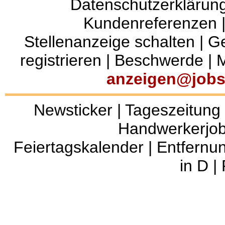
Datenschutzerklärun
Kundenreferenzen
Stellenanzeige schalten
|
Ge
registrieren
|
Beschwerde
|
M
anzeigen@jobs
Newsticker
|
Tageszeitung
Handwerkerjo
Feiertagskalender
|
Entfernu
in D
|