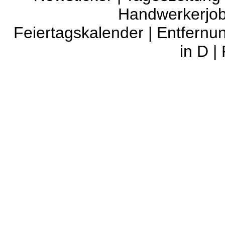
Handwerkerjo
Feiertagskalender
|
Entfernu
in D
|