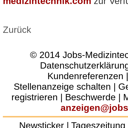
medizintechnik.com
zur Ver
Zurück
© 2014
Jobs-Medizinte
Datenschutzerklärun
Kundenreferenzen
Stellenanzeige schalten
|
Ge
registrieren
|
Beschwerde
|
M
anzeigen@jobs
Newsticker
|
Tageszeitung