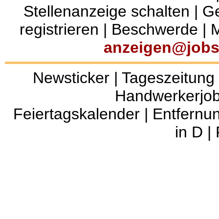
Stellenanzeige schalten
|
Ge
registrieren
|
Beschwerde
|
M
anzeigen@jobs
Newsticker
|
Tageszeitung
Handwerkerjo
Feiertagskalender
|
Entfernu
in D
|