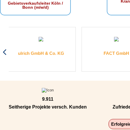
Kra
Gebietsverkaufsleiter Köln /
Bonn (m/w/d)
bH & Co. KG
FACT GmbH
9.911
Seitherige Projekte versch. Kunden
Zufried
Erfolgre