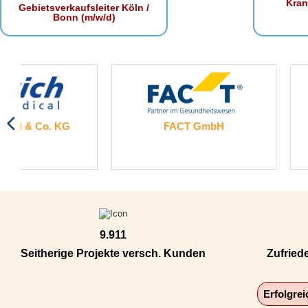
Kra
Gebietsverkaufsleiter Köln /
Bonn (m/w/d)
FACT GmbH
HIPP medic
9.911
Seitherige Projekte versch. Kunden
Zufried
Erfolgre