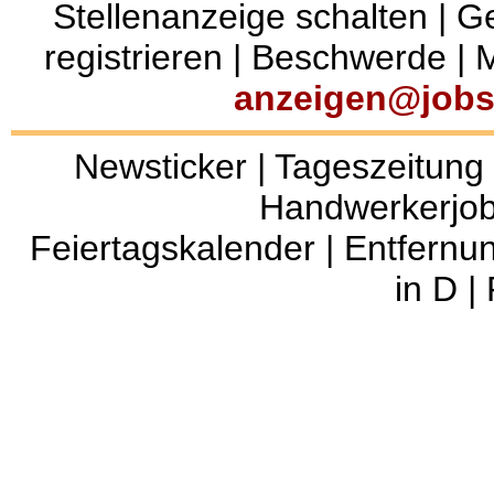
Stellenanzeige schalten
|
Ge
registrieren
|
Beschwerde
|
M
anzeigen@jobs
Newsticker
|
Tageszeitung
Handwerkerjo
Feiertagskalender
|
Entfernu
in D
|